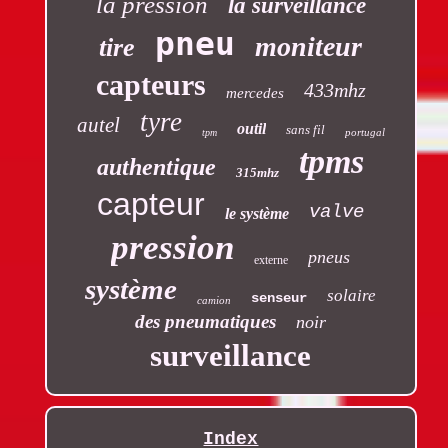
la pression
la surveillance
pneu
moniteur
tire
capteurs
433mhz
mercedes
tyre
autel
outil
sans fil
portugal
tpm
tpms
authentique
315mhz
capteur
valve
le système
pression
pneus
externe
système
solaire
senseur
camion
des pneumatiques
noir
surveillance
Index