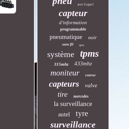
pneu
portugal
capteur
d'information
programmable
pneumatique
noir
sans fil
tpm
tpms
système
433mhz
315mhz
moniteur
externe
capteurs
valve
tire
mercedes
la surveillance
tyre
autel
surveillance