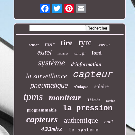
Email
tyre
tire
noir
senseur
sensor
autel
ford
sans fil
externe
système
d'information
capteur
la surveillance
pneumatique
solaire
s'adapte
tpms
moniteur
315mhz
camion
la pression
programmable
capteurs
authentique
outil
433mhz
le système