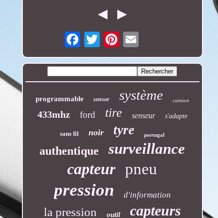
Email
système
programmable
sensor
camion
tire
433mhz
ford
senseur
s'adapte
tyre
noir
sans fil
portugal
surveillance
authentique
capteur
pneu
pression
d'information
capteurs
la pression
outil