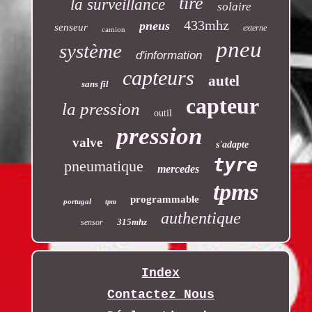
tire
la surveillance
solaire
433mhz
pneus
senseur
externe
camion
pneu
système
d'information
capteurs
autel
sans fil
capteur
la pression
outil
pression
valve
s'adapte
tyre
pneumatique
mercedes
tpms
programmable
portugal
tpm
authentique
315mhz
sensor
Index
Contactez Nous