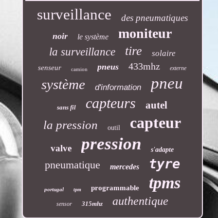
surveillance
des pneumatiques
moniteur
noir
le système
tire
la surveillance
solaire
433mhz
pneus
senseur
externe
camion
pneu
système
d'information
capteurs
autel
sans fil
capteur
la pression
outil
pression
valve
s'adapte
tyre
pneumatique
mercedes
tpms
programmable
portugal
tpm
authentique
315mhz
sensor