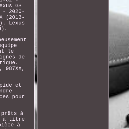
1-02 -
exus GS
 - 2020-
X (2013-
). Lexus
0).
neusement
équipe
nt le
ignes de
tique.
, 987XX,
pide et
ndre
ces pour
 prêts à
 à titre
pièce à