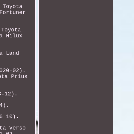
 Toyota
Fortuner
 Toyota
a Hilux
a Land
020-02).
ota Prius
8-12).
4).
6-10).
ta Verso