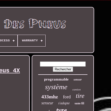
OCESS
WARRANTY
eus 4X
programmable
sensor
système
camion
tire
433mhz
ford
senseur
s'adapte
sans fil
tyre