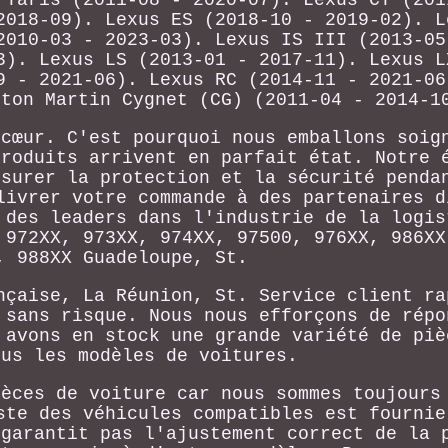
 Yaris (2011-08 - 2020-07). Lexus CT (201
2018-09). Lexus ES (2018-10 - 2019-02). L
2010-03 - 2023-03). Lexus IS III (2013-05
3). Lexus LS (2013-01 - 2017-11). Lexus L
9 - 2021-06). Lexus RC (2014-11 - 2021-06
ston Martin Cygnet (CG) (2011-04 - 2014-1
 cœur. C'est pourquoi nous emballons soig
produits arrivent en parfait état. Notre 
ssurer la protection et la sécurité penda
livrer votre commande à des partenaires d
 des leaders dans l'industrie de la logis
 972XX, 973XX, 974XX, 97500, 976XX, 986XX
, 988XX Guadeloupe, St.
nçaise, La Réunion, St. Service client ra
 sans risque. Nous nous efforçons de répo
 avons en stock une grande variété de piè
ous les modèles de voitures.
ièces de voiture car nous sommes toujours
ste des véhicules compatibles est fournie
 garantit pas l'ajustement correct de la 