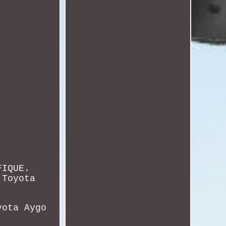
FIQUE.
 Toyota
yota Aygo