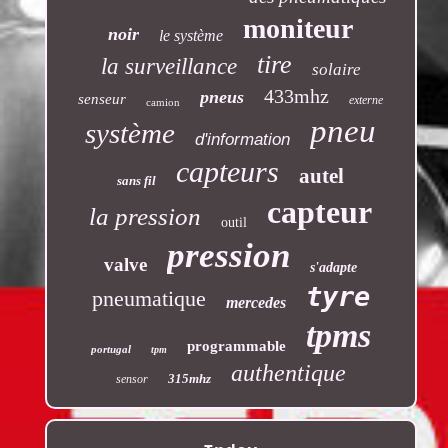
moniteur
noir
le système
tire
la surveillance
solaire
433mhz
pneus
senseur
externe
camion
pneu
système
d'information
capteurs
autel
sans fil
capteur
la pression
outil
pression
valve
s'adapte
tyre
pneumatique
mercedes
tpms
programmable
portugal
tpm
authentique
315mhz
sensor