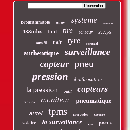
système
programmable
sensor
camion
tire
433mhz
ford
senseur
s'adapte
tyre
noir
sans fil
portugal
surveillance
authentique
capteur
pneu
pression
d'information
capteurs
la pression
outil
moniteur
pneumatique
315mhz
tpms
autel
mercedes
externe
la surveillance
pneus
solaire
tpm