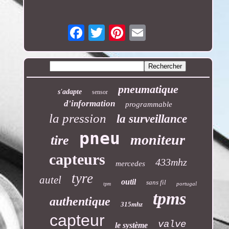
Email
pneumatique
s'adapte
sensor
d'information
programmable
la pression
la surveillance
pneu
moniteur
tire
capteurs
433mhz
mercedes
tyre
autel
outil
sans fil
portugal
tpm
tpms
authentique
315mhz
capteur
valve
le système