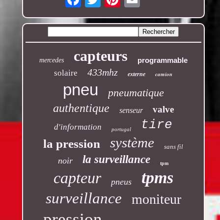
capteurs
programmable
mercedes
433mhz
solaire
camion
externe
pneu
pneumatique
authentique
valve
senseur
tire
d'information
portugal
système
la pression
sans fil
la surveillance
noir
tpm
tpms
capteur
pneus
surveillance
moniteur
pression