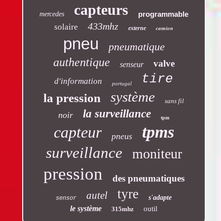
capteurs
programmable
mercedes
433mhz
solaire
camion
externe
pneu
pneumatique
authentique
valve
senseur
tire
d'information
portugal
système
la pression
sans fil
la surveillance
noir
tpm
tpms
capteur
pneus
surveillance
moniteur
pression
des pneumatiques
tyre
autel
s'adapte
sensor
le système
outil
315mhz