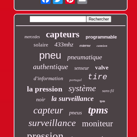
capteurs
programmable
mercedes
433mhz
solaire
camion
externe
pneu
pneumatique
authentique
valve
senseur
tire
d'information
portugal
système
la pression
sans fil
la surveillance
noir
tpm
tpms
capteur
pneus
surveillance
moniteur
pression