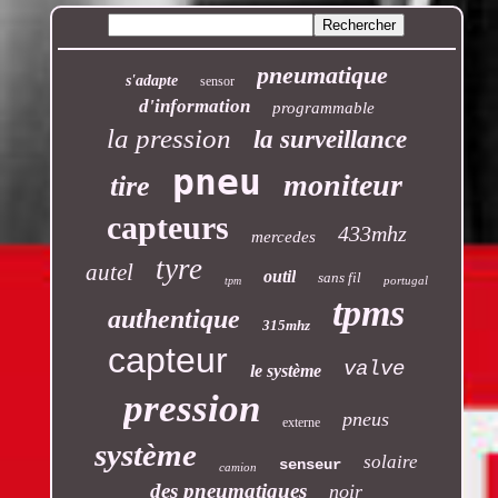
pneumatique
s'adapte
sensor
d'information
programmable
la pression
la surveillance
pneu
moniteur
tire
capteurs
433mhz
mercedes
tyre
autel
outil
sans fil
portugal
tpm
tpms
authentique
315mhz
capteur
valve
le système
pression
pneus
externe
système
solaire
senseur
camion
des pneumatiques
noir