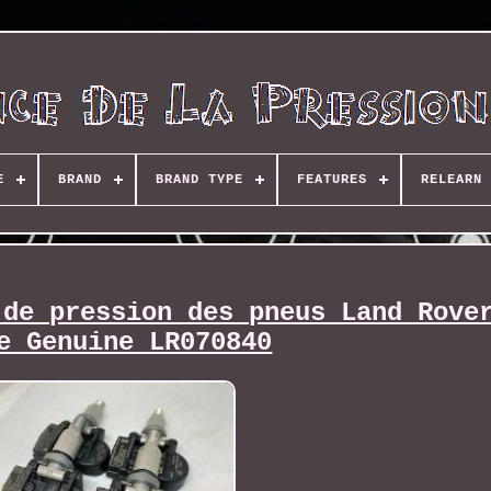
E
BRAND
BRAND TYPE
FEATURES
RELEARN 
 de pression des pneus Land Rove
e Genuine LR070840