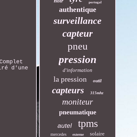
noir
portugal
authentique
surveillance
capteur
pneu
pression
Complet
iré d'une
d'information
la pression
outil
capteurs
315mhz
moniteur
pneumatique
tpms
autel
solaire
mercedes
externe