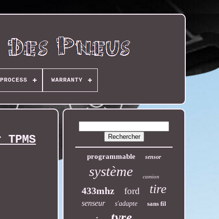
PROCESS
WARRANTY
r TPMS
programmable
sensor
système
camion
tire
433mhz
ford
senseur
s'adapte
sans fil
tyre