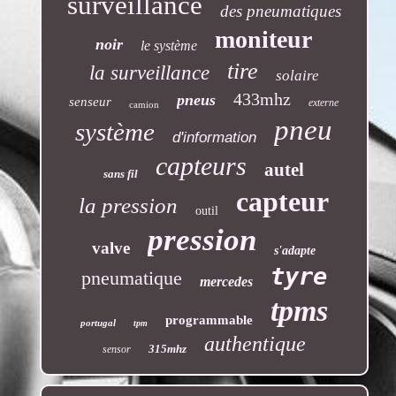
surveillance
des pneumatiques
moniteur
noir
le système
tire
la surveillance
solaire
433mhz
pneus
senseur
externe
camion
pneu
système
d'information
capteurs
autel
sans fil
capteur
la pression
outil
pression
valve
s'adapte
tyre
pneumatique
mercedes
tpms
programmable
portugal
tpm
authentique
315mhz
sensor