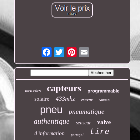
Email
capteurs
programmable
mercedes
433mhz
solaire
camion
externe
pneu
pneumatique
authentique
valve
senseur
tire
d'information
portugal