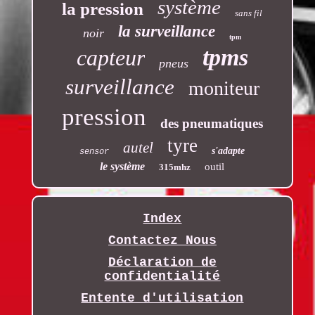
système
la pression
sans fil
la surveillance
noir
tpm
tpms
capteur
pneus
surveillance
moniteur
pression
des pneumatiques
tyre
autel
s'adapte
sensor
le système
outil
315mhz
Index
Contactez Nous
Déclaration de
confidentialité
Entente d'utilisation