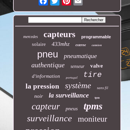
capteurs
programmable
mercedes
433mhz
solaire
camion
externe
pneu
pneumatique
authentique
valve
senseur
tire
d'information
portugal
système
la pression
sans fil
la surveillance
noir
tpm
tpms
capteur
pneus
surveillance
moniteur