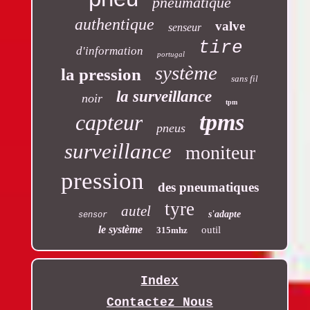
pneumatique
authentique
valve
senseur
tire
d'information
portugal
système
la pression
sans fil
la surveillance
noir
tpm
tpms
capteur
pneus
surveillance
moniteur
pression
des pneumatiques
tyre
autel
s'adapte
sensor
le système
outil
315mhz
Index
Contactez Nous