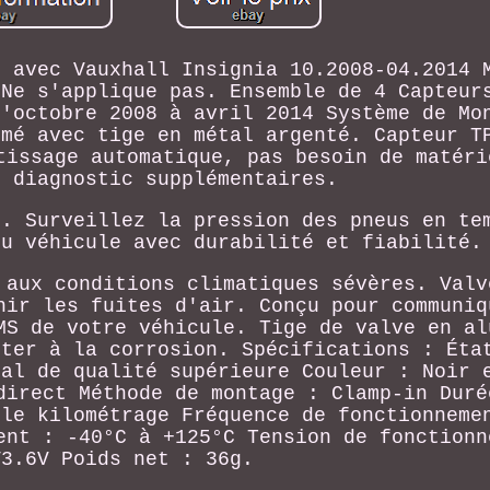
e avec Vauxhall Insignia 10.2008-04.2014 
 Ne s'applique pas. Ensemble de 4 Capteur
d'octobre 2008 à avril 2014 Système de Mo
mmé avec tige en métal argenté. Capteur T
tissage automatique, pas besoin de matéri
e diagnostic supplémentaires.
P. Surveillez la pression des pneus en te
du véhicule avec durabilité et fiabilité.
 aux conditions climatiques sévères. Valv
nir les fuites d'air. Conçu pour communiq
MS de votre véhicule. Tige de valve en al
ster à la corrosion. Spécifications : Éta
tal de qualité supérieure Couleur : Noir 
direct Méthode de montage : Clamp-in Duré
 le kilométrage Fréquence de fonctionneme
ent : -40°C à +125°C Tension de fonctionn
V3.6V Poids net : 36g.