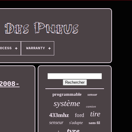
OCESS
WARRANTY
2008-
programmable
sensor
système
camion
tire
433mhz
ford
senseur
s'adapte
sans fil
tyre