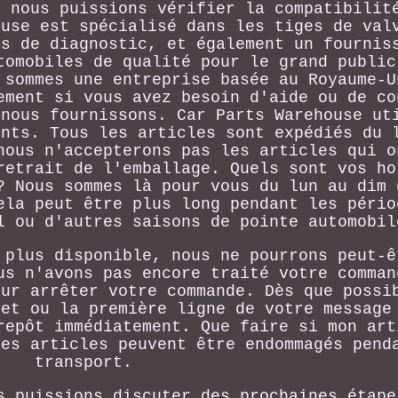
e nous puissions vérifier la compatibilit
ouse est spécialisé dans les tiges de val
ts de diagnostic, et également un fournis
tomobiles de qualité pour le grand public
 sommes une entreprise basée au Royaume-U
ement si vous avez besoin d'aide ou de co
 nous fournissons. Car Parts Warehouse ut
ents. Tous les articles sont expédiés du 
nous n'accepterons pas les articles qui o
retrait de l'emballage. Quels sont vos ho
? Nous sommes là pour vous du lun au dim 
ela peut être plus long pendant les pério
l ou d'autres saisons de pointe automobil
 plus disponible, nous ne pourrons peut-ê
us n'avons pas encore traité votre comman
our arrêter votre commande. Dès que possi
jet ou la première ligne de votre message
repôt immédiatement. Que faire si mon art
les articles peuvent être endommagés pend
transport.
s puissions discuter des prochaines étape