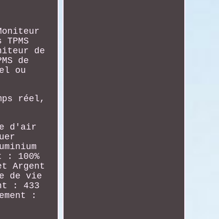
Moniteur
s TPMS
niteur de
PMS de
el ou
mps réel,
e d'air
uer
uminium
t : 100%
et Argent
e de vie
nt : 433
ement :