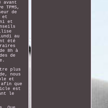
é avant
ve TPMS,
seur de
 et
ni et
nseils
ilise
lundi au
nt été
raires
de 8h à
des de
e.
tre plus
de, nous
ble et
 afin que
icle est
ant le
s. Que