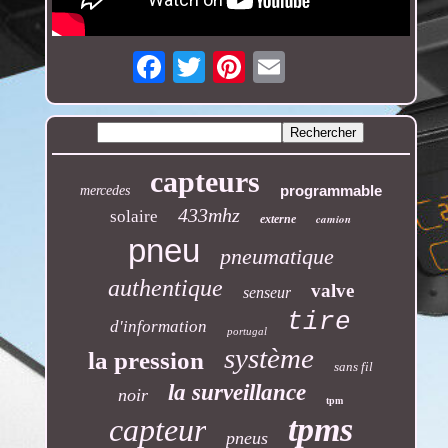
Email
capteurs
programmable
mercedes
433mhz
solaire
camion
externe
pneu
pneumatique
authentique
valve
senseur
tire
d'information
portugal
système
la pression
sans fil
la surveillance
noir
tpm
tpms
capteur
pneus