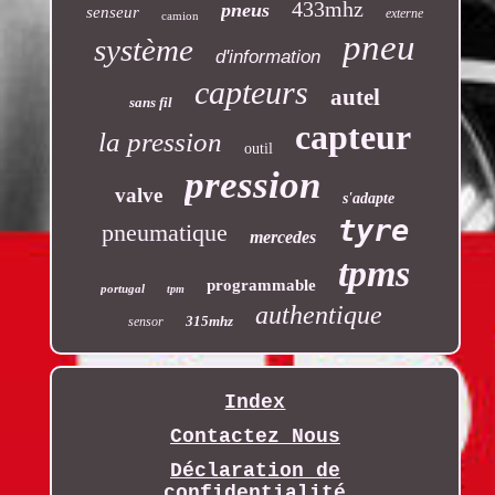
433mhz
pneus
senseur
externe
camion
pneu
système
d'information
capteurs
autel
sans fil
capteur
la pression
outil
pression
valve
s'adapte
tyre
pneumatique
mercedes
tpms
programmable
portugal
tpm
authentique
315mhz
sensor
Index
Contactez Nous
Déclaration de
confidentialité