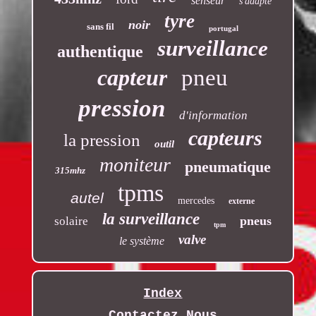
senseur
s'adapte
tyre
noir
sans fil
portugal
surveillance
authentique
capteur
pneu
pression
d'information
capteurs
la pression
outil
moniteur
pneumatique
315mhz
tpms
autel
mercedes
externe
la surveillance
pneus
solaire
tpm
valve
le système
Index
Contactez Nous