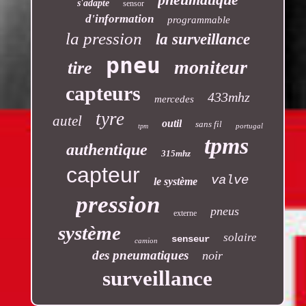
s'adapte
sensor
d'information
programmable
la pression
la surveillance
pneu
moniteur
tire
capteurs
433mhz
mercedes
tyre
autel
outil
sans fil
portugal
tpm
tpms
authentique
315mhz
capteur
valve
le système
pression
pneus
externe
système
solaire
senseur
camion
des pneumatiques
noir
surveillance