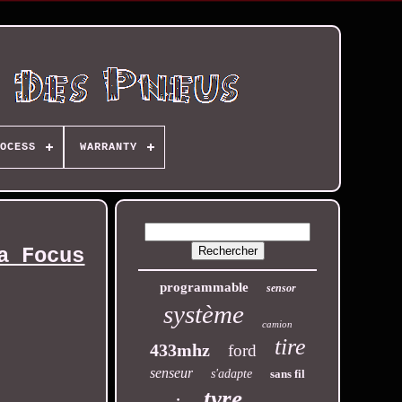
OCESS
WARRANTY
a Focus
programmable
sensor
système
camion
tire
433mhz
ford
senseur
s'adapte
sans fil
tyre