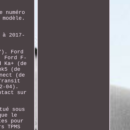
e numéro
 modèle.
 à 2017-
7). Ford
. Ford F-
d Ka+ (de
mk5 (de
nect (de
Transit
2-04).
ntact sur
tué sous
que le
tes pour
rs TPMS