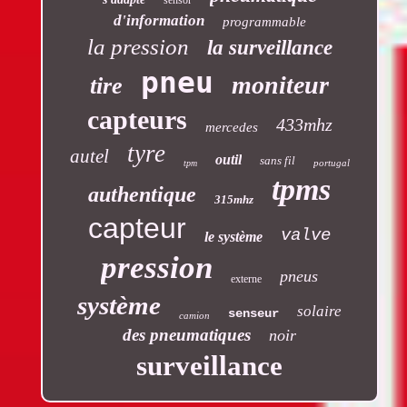
sensor
d'information
programmable
la pression
la surveillance
pneu
moniteur
tire
capteurs
433mhz
mercedes
tyre
autel
outil
sans fil
portugal
tpm
tpms
authentique
315mhz
capteur
valve
le système
pression
pneus
externe
système
solaire
senseur
camion
des pneumatiques
noir
surveillance