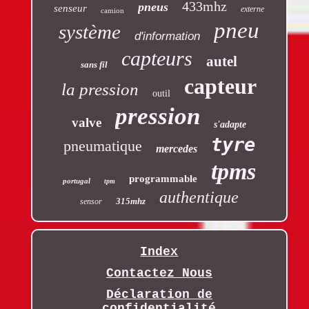
433mhz
pneus
senseur
externe
camion
pneu
système
d'information
capteurs
autel
sans fil
capteur
la pression
outil
pression
valve
s'adapte
tyre
pneumatique
mercedes
tpms
programmable
portugal
tpm
authentique
315mhz
sensor
Index
Contactez Nous
Déclaration de
confidentialité