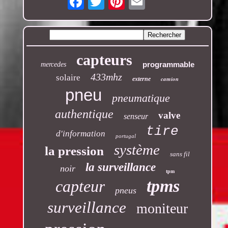
capteurs
programmable
mercedes
433mhz
solaire
camion
externe
pneu
pneumatique
authentique
valve
senseur
tire
d'information
portugal
système
la pression
sans fil
la surveillance
noir
tpm
tpms
capteur
pneus
surveillance
moniteur