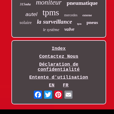
moniteur
pneumatique
315mhz
tpms
autel
mercedes
externe
la surveillance
pneus
solaire
tpm
valve
le système
Index
Contactez Nous
Déclaration de
confidentialité
Entente d'utilisation
EN
FR