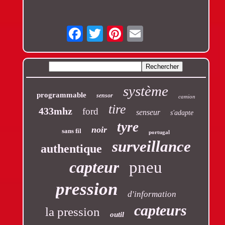
Email
système
programmable
sensor
camion
tire
433mhz
ford
senseur
s'adapte
tyre
noir
sans fil
portugal
surveillance
authentique
capteur
pneu
pression
d'information
capteurs
la pression
outil